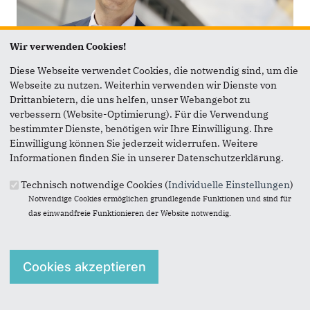
Wir verwenden Cookies!
Diese Webseite verwendet Cookies, die notwendig sind, um die
Webseite zu nutzen. Weiterhin verwenden wir Dienste von
24.06.2026
Beitrag
Drittanbietern, die uns helfen, unser Webangebot zu
MdB Brand zur Renten-Kommission
verbessern (Website-Optimierung). Für die Verwendung
bestimmter Dienste, benötigen wir Ihre Einwilligung. Ihre
„Das macht Mut - und ist Auftrag, Notwendiges
Einwilligung können Sie jederzeit widerrufen. Weitere
mutig anzupacken!“
Informationen finden Sie in unserer Datenschutzerklärung.
Technisch notwendige Cookies (
Individuelle Einstellungen
)
Notwendige Cookies ermöglichen grundlegende Funktionen und sind für
das einwandfreie Funktionieren der Website notwendig.
weitere Meldungen
Aktuelles auf Instagram
Aktuelles auf Facebook