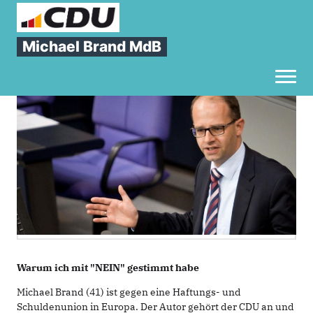
Sie sind hier
»
Was mich bewegt
Michael Brand MdB
Was
mich
bewegt
Toggl
Warum ich mit "NEIN" gestimmt habe
Michael Brand (41) ist gegen eine Haftungs- und
Schuldenunion in Europa. Der Autor gehört der CDU an und