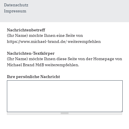
Sie können mehrere Empfänger mit Komma getrennt eingeben.
Datenschutz
Impressum
Sie leiten den folgenden Inhalt weiter
"Ganz anders als das übrige Land" – über den Wahlkreis
Nachrichtenbetreff
(Ihr Name) möchte Ihnen eine Seite von
https://www.michael-brand.de/ weiterempfehlen
Nachrichten-Textkörper
(Ihr Name) möchte Ihnen diese Seite von der Homepage von
Michael Brand MdB weiterempfehlen.
Ihre persönliche Nachricht