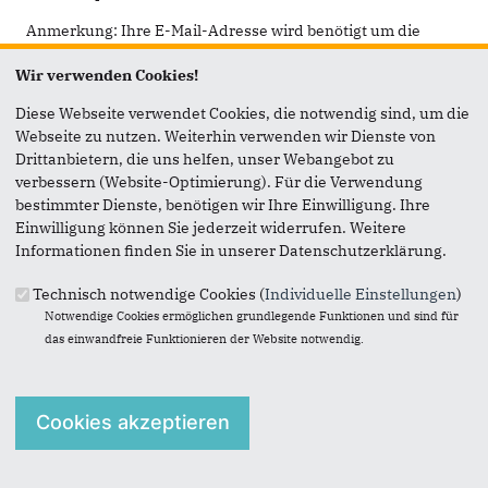
Anmerkung: Ihre E-Mail-Adresse wird benötigt um die
Personen, denen Sie die Seite weiterempfehlen, zu
Wir verwenden Cookies!
informieren, von wem die Empfehlung kommt, und dass es
kein Spam ist.
Diese Webseite verwendet Cookies, die notwendig sind, um die
Webseite zu nutzen. Weiterhin verwenden wir Dienste von
Das mit * gekennzeichnete Feld ist ein Pflichtfeld.
Drittanbietern, die uns helfen, unser Webangebot zu
Eigene E-Mail-Adresse
*
verbessern (Website-Optimierung). Für die Verwendung
bestimmter Dienste, benötigen wir Ihre Einwilligung. Ihre
Einwilligung können Sie jederzeit widerrufen. Weitere
Informationen finden Sie in unserer Datenschutzerklärung.
Eigener Name
*
Technisch notwendige Cookies (
Individuelle Einstellungen
)
Notwendige Cookies ermöglichen grundlegende Funktionen und sind für
Senden an
*
das einwandfreie Funktionieren der Website notwendig.