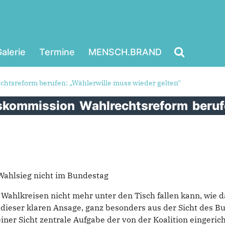
alerie
Termine
MENSCH.BRAND
htsreform berufen: „Wählerwille muss wieder gelten"
skommission
Wahlrechtsreform
beruf
 Wahlsieg nicht im Bundestag
en Wahlkreisen nicht mehr unter den Tisch fallen kann, wi
 dieser klaren Ansage, ganz besonders aus der Sicht des 
iner Sicht zentrale Aufgabe der von der Koalition eingeri