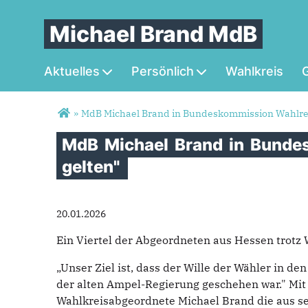
Michael Brand MdB
Aktuelles
Persönlich
Wahlkreis
G
Sie sind hier
»
MdB Michael Brand in Bundeskommission Wahlrec
MdB
Michael
Brand
in
Bunde
gelten"
20.01.2026
Ein Viertel der Abgeordneten aus Hessen trotz
„Unser Ziel ist, dass der Wille der Wähler in d
der alten Ampel-Regierung geschehen war." Mit
Wahlkreisabgeordnete Michael Brand die aus se