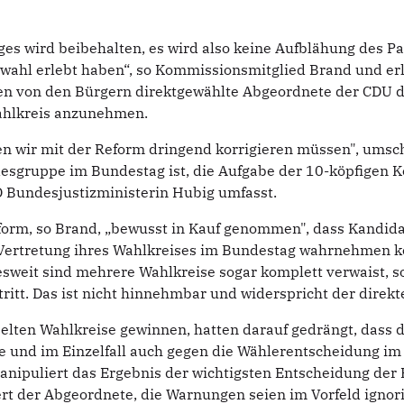
ges wird beibehalten, es wird also keine Aufblähung des Pa
swahl erlebt haben“, so Kommissionsmitglied Brand und erläut
sen von den Bürgern direktgewählte Abgeordnete der CDU d
ahlkreis anzunehmen.
den wir mit der Reform dringend korrigieren müssen", ums
sgruppe im Bundestag ist, die Aufgabe der 10-köpfigen Ko
 Bundesjustizministerin Hubig umfasst.
eform, so Brand, „bewusst in Kauf genommen", dass Kandida
 Vertretung ihres Wahlkreises im Bundestag wahrnehmen k
weit sind mehrere Wahlkreise sogar komplett verwaist, s
itt. Das ist nicht hinnehmbar und widerspricht der direkte
selten Wahlkreise gewinnen, hatten darauf gedrängt, das
mme und im Einzelfall auch gegen die Wählerentscheidung 
anipuliert das Ergebnis der wichtigsten Entscheidung der
ert der Abgeordnete, die Warnungen seien im Vorfeld ignor