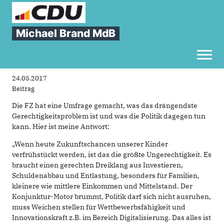
Sie sind hier
»
"Chancen nicht verfrühstücken" - Über Gerechtigkeit
Michael Brand MdB
"Chancen
nicht
verfrühstücken"
-
Über
Gerechtigkeit
Toggl
24.05.2017
Beitrag
Die FZ hat eine Umfrage gemacht, was das drängendste
Gerechtigkeitsproblem ist und was die Politik dagegen tun
kann. Hier ist meine Antwort:
„Wenn heute Zukunftschancen unserer Kinder
verfrühstückt werden, ist das die größte Ungerechtigkeit. Es
braucht einen gerechten Dreiklang aus Investieren,
Schuldenabbau und Entlastung, besonders für Familien,
kleinere wie mittlere Einkommen und Mittelstand. Der
Konjunktur-Motor brummt, Politik darf sich nicht ausruhen,
muss Weichen stellen für Wettbewerbsfähigkeit und
Innovationskraft z.B. im Bereich Digitalisierung. Das alles ist