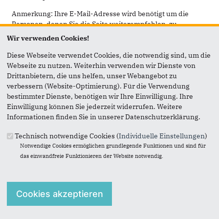
Anmerkung: Ihre E-Mail-Adresse wird benötigt um die
Personen, denen Sie die Seite weiterempfehlen, zu
informieren, von wem die Empfehlung kommt, und dass es
Wir verwenden Cookies!
kein Spam ist.
Diese Webseite verwendet Cookies, die notwendig sind, um die
Das mit * gekennzeichnete Feld ist ein Pflichtfeld.
Webseite zu nutzen. Weiterhin verwenden wir Dienste von
Drittanbietern, die uns helfen, unser Webangebot zu
Eigene E-Mail-Adresse
*
verbessern (Website-Optimierung). Für die Verwendung
bestimmter Dienste, benötigen wir Ihre Einwilligung. Ihre
Einwilligung können Sie jederzeit widerrufen. Weitere
Eigener Name
*
Informationen finden Sie in unserer Datenschutzerklärung.
Technisch notwendige Cookies (
Individuelle Einstellungen
)
Notwendige Cookies ermöglichen grundlegende Funktionen und sind für
Senden an
*
das einwandfreie Funktionieren der Website notwendig.