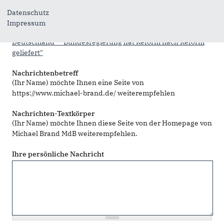
Sie können mehrere Empfänger mit Komma getrennt eingeben.
Datenschutz
Sie leiten den folgenden Inhalt weiter
Impressum
MdB Brand: Reformpakete sind echte Chance für
Deutschland - "Bundesregierung hat Reform nach Reform
geliefert"
Nachrichtenbetreff
(Ihr Name) möchte Ihnen eine Seite von
https://www.michael-brand.de/ weiterempfehlen
Nachrichten-Textkörper
(Ihr Name) möchte Ihnen diese Seite von der Homepage von
Michael Brand MdB weiterempfehlen.
Ihre persönliche Nachricht