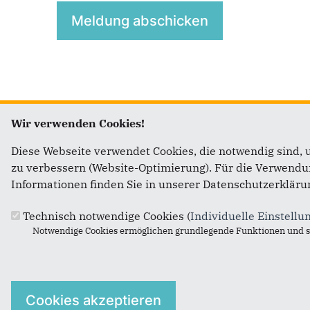
Wir verwenden Cookies!
Diese Webseite verwendet Cookies, die notwendig sind, 
Fußbereich
Anschr
zu verbessern (Website-Optimierung). Für die Verwendung
Informationen finden Sie in unserer Datenschutzerkläru
Michael
Parlame
Technisch notwendige Cookies (
Individuelle Einstellu
Bundest
Notwendige Cookies ermöglichen grundlegende Funktionen und si
Platz de
11011
B
Telefon:
Fax:
(03