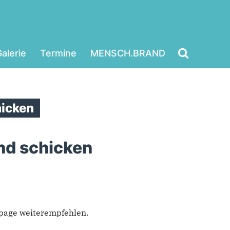
alerie
Termine
MENSCH.BRAND
icken
nd schicken
epage weiterempfehlen.