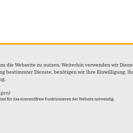
um die Webseite zu nutzen. Weiterhin verwenden wir Dienst
ift
Im Web
 bestimmter Dienste, benötigen wir Ihre Einwilligung. Ihr
ng.
 Brand MdB
CDU Deutschlands
ntsbüro Deutscher
CDU in Hessen
ngen
)
ag
CDU/CSU Bundestagsfrakti
nd für das einwandfreie Funktionieren der Website notwendig.
r Republik 1
Human Rights
erlin
Point Alpha
(030) 227 - 77143
Bilanz der CDU
0) 227 - 76451
Hochwasser-Katastrophe in